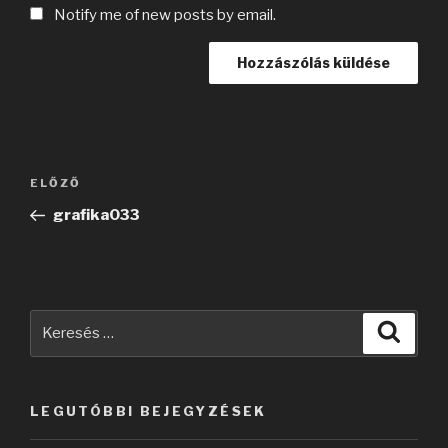
Notify me of new posts by email.
Bejegyzés
Korábbi
ELŐZŐ
navigáció
bejegyzés
grafika033
Keresés
Keres
a
következő
kifejezésre:
LEGUTÓBBI BEJEGYZÉSEK