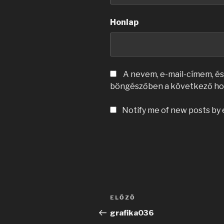
Honlap
A nevem, e-mail-címem, é
böngészőben a következő ho
Notify me of new posts by 
Bejegyzés
Korábbi
ELŐZŐ
navigáció
bejegyzés
grafika036