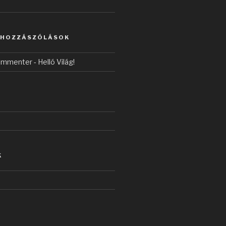
 HOZZÁSZÓLÁSOK
ommenter
-
Helló Világ!
K