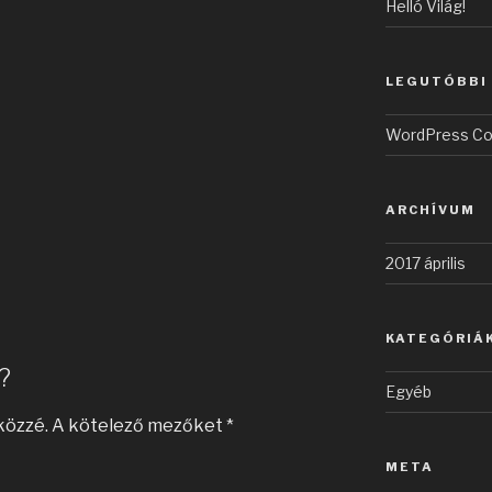
Helló Világ!
LEGUTÓBBI
WordPress C
ARCHÍVUM
2017 április
KATEGÓRIÁ
?
Egyéb
közzé.
A kötelező mezőket
*
META