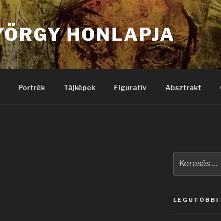
YÖRGY HONLAPJA
Portrék
Tájképek
Figuratív
Absztrakt
Keresés
a
következő
kifejezésre:
LEGUTÓBBI