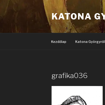
Tartalomhoz
KATONA G
Kezdőlap
Katona Györgyről
grafika036