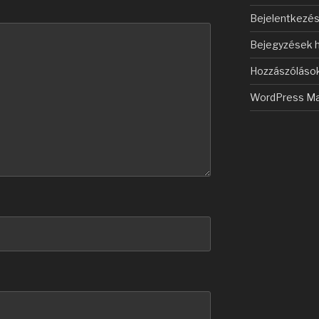
Bejelentkezé
Bejegyzések h
Hozzászólások
WordPress Ma