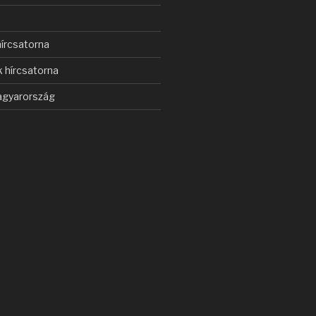
s
írcsatorna
 hírcsatorna
gyarország