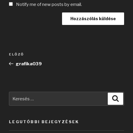
Notify me of new posts by email.
Bejegyzés
Korábbi
ELŐZŐ
navigáció
bejegyzés
grafika039
Keresés
Keres
a
következő
kifejezésre:
LEGUTÓBBI BEJEGYZÉSEK