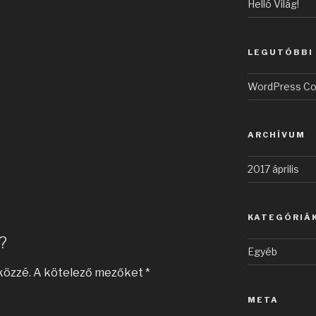
Helló Világ!
LEGUTÓBBI
WordPress C
ARCHÍVUM
2017 április
KATEGÓRIÁ
?
Egyéb
közzé.
A kötelező mezőket
*
META