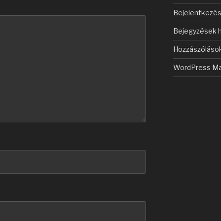
Bejelentkezé
Bejegyzések h
Hozzászólások
WordPress Ma