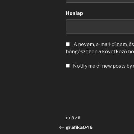
Honlap
A nevem, e-mail-címem, é
böngészőben a következő ho
Notify me of new posts by 
Bejegyzés
Korábbi
ELŐZŐ
navigáció
bejegyzés
grafika046