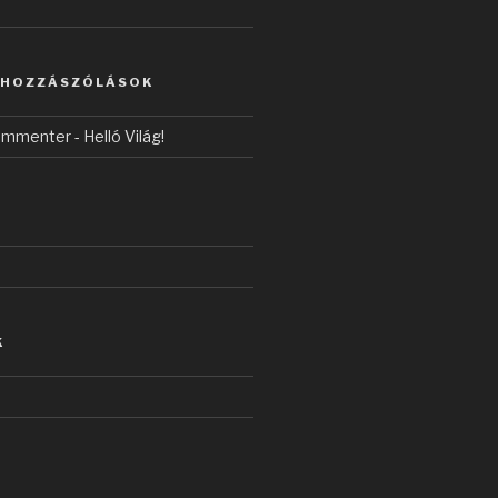
 HOZZÁSZÓLÁSOK
ommenter
-
Helló Világ!
K