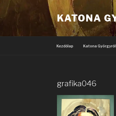
Tartalomhoz
KATONA G
Kezdőlap
Katona Györgyről
grafika046