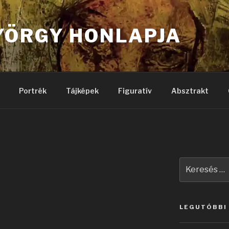
YÖRGY HONLAPJA
Portrék
Tájképek
Figuratív
Absztrakt
Keresés
a
következő
kifejezésre:
LEGUTÓBBI