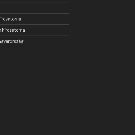
s
írcsatorna
 hírcsatorna
gyarország