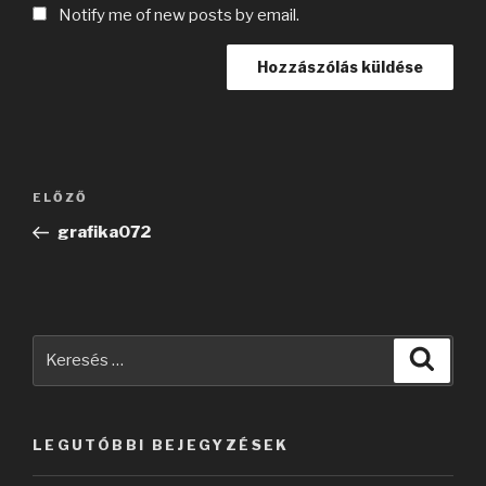
Notify me of new posts by email.
Bejegyzés
Korábbi
ELŐZŐ
navigáció
bejegyzés
grafika072
Keresés
Keres
a
következő
kifejezésre:
LEGUTÓBBI BEJEGYZÉSEK