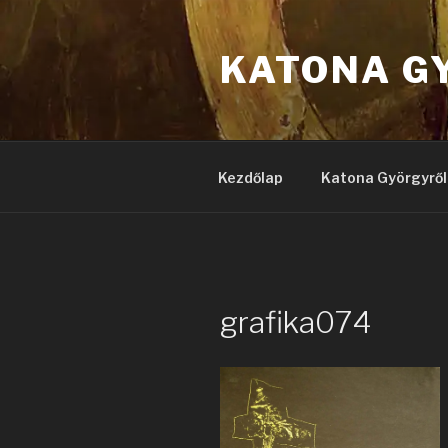
Tartalomhoz
KATONA G
Kezdőlap
Katona Györgyről
grafika074