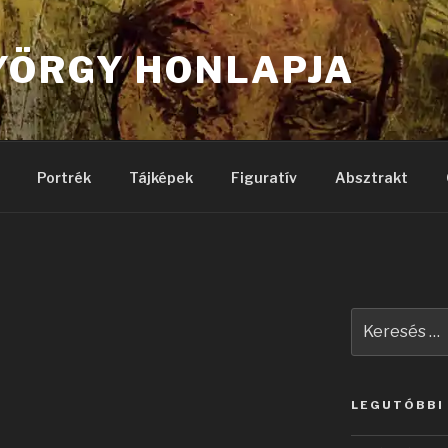
YÖRGY HONLAPJA
Portrék
Tájképek
Figuratív
Absztrakt
Keresés
a
következő
kifejezésre:
LEGUTÓBBI