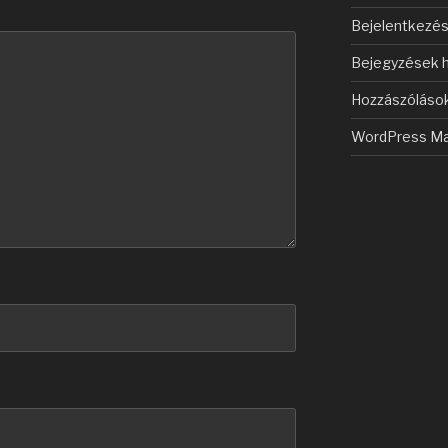
Bejelentkezé
Bejegyzések h
Hozzászólások
WordPress Ma