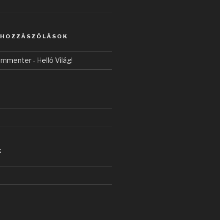
 HOZZÁSZÓLÁSOK
ommenter
-
Helló Világ!
K