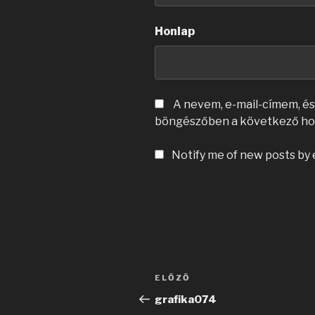
Honlap
A nevem, e-mail-címem, é
böngészőben a következő ho
Notify me of new posts by 
Bejegyzés
Korábbi
ELŐZŐ
navigáció
bejegyzés
grafika074