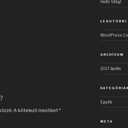
Helló Világ!
LEGUTÓBBI
WordPress C
ARCHÍVUM
2017 április
KATEGÓRIÁ
?
Egyéb
közzé.
A kötelező mezőket
*
META