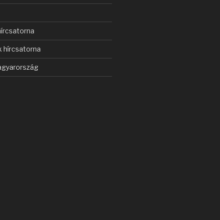
s
írcsatorna
 hírcsatorna
gyarország