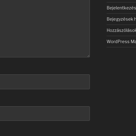
Bejelentkezé
Bejegyzések h
Hozzászólások
WordPress Ma