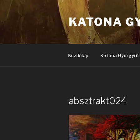
Tartalomhoz
KATONA G
Kezdőlap
Katona Györgyről
absztrakt024