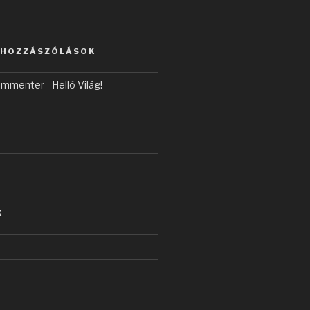
 HOZZÁSZÓLÁSOK
ommenter
-
Helló Világ!
K