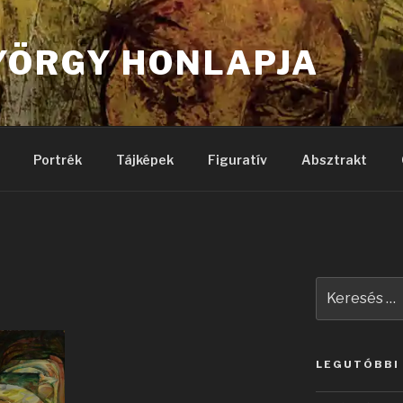
YÖRGY HONLAPJA
Portrék
Tájképek
Figuratív
Absztrakt
Keresés
a
következő
kifejezésre:
LEGUTÓBBI