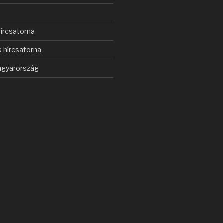
s
írcsatorna
 hírcsatorna
gyarország