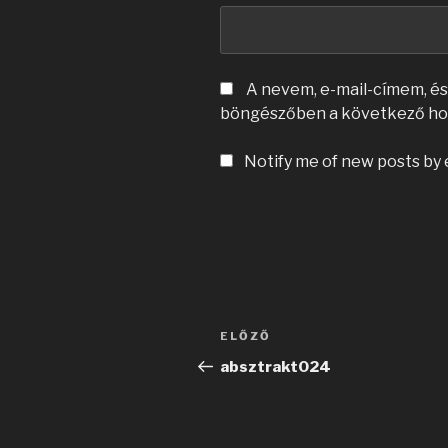
A nevem, e-mail-címem, é
böngészőben a következő ho
Notify me of new posts by 
Bejegyzés
Korábbi
ELŐZŐ
navigáció
bejegyzés
absztrakt024