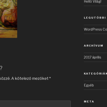
Helló Világ!
LEGUTÓBBI
WordPress C
ARCHÍVUM
2017 április
?
KATEGÓRIÁ
közzé.
A kötelező mezőket
*
Egyéb
META