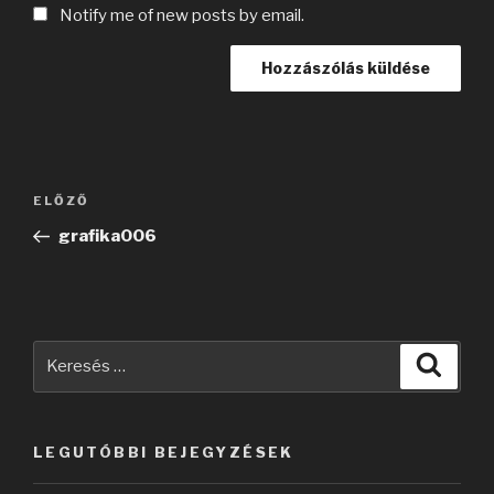
Notify me of new posts by email.
Bejegyzés
Korábbi
ELŐZŐ
navigáció
bejegyzés
grafika006
Keresés
Keres
a
következő
kifejezésre:
LEGUTÓBBI BEJEGYZÉSEK