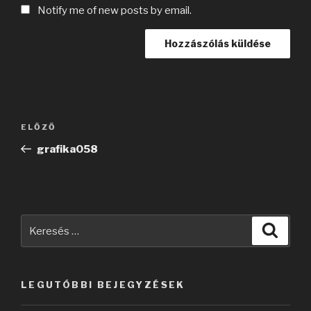
Notify me of new posts by email.
Bejegyzés
Korábbi
ELŐZŐ
navigáció
bejegyzés
grafika058
Keresés
Keres
a
következő
kifejezésre:
LEGUTÓBBI BEJEGYZÉSEK