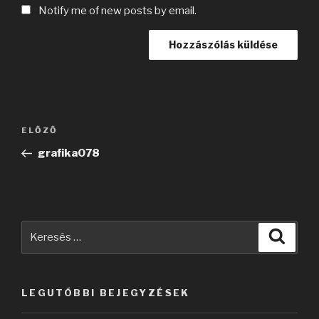
Notify me of new posts by email.
Bejegyzés
Korábbi
ELŐZŐ
navigáció
bejegyzés
grafika078
Keresés
Keres
a
következő
kifejezésre:
LEGUTÓBBI BEJEGYZÉSEK