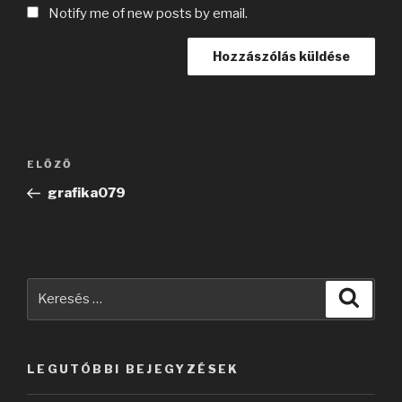
Notify me of new posts by email.
Bejegyzés
Korábbi
ELŐZŐ
navigáció
bejegyzés
grafika079
Keresés
Keres
a
következő
kifejezésre:
LEGUTÓBBI BEJEGYZÉSEK