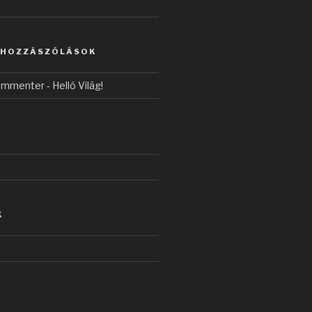
 HOZZÁSZÓLÁSOK
ommenter
-
Helló Világ!
K