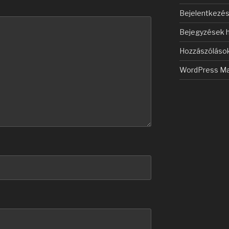
Bejelentkezé
Bejegyzések h
Hozzászólások
WordPress Ma