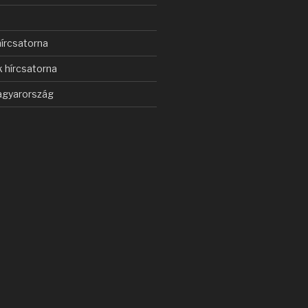
s
írcsatorna
 hírcsatorna
gyarország