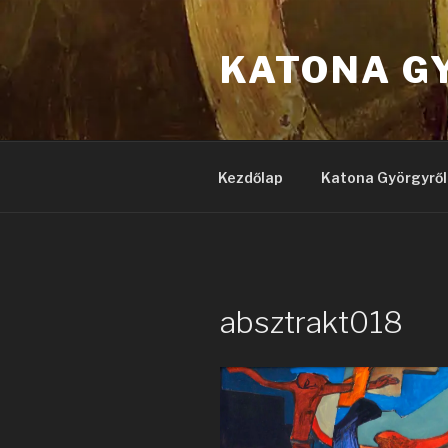
Tartalomhoz
KATONA G
Kezdőlap
Katona Györgyről
absztrakt018