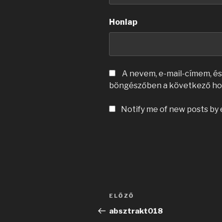
Honlap
A nevem, e-mail-címem, é
böngészőben a következő ho
Notify me of new posts by 
Bejegyzés
Korábbi
ELŐZŐ
navigáció
bejegyzés
absztrakt018