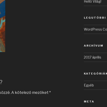
Helló Világ!
LEGUTÓBBI
WordPress C
ARCHÍVUM
2017 április
KATEGÓRIÁ
?
Egyéb
közzé.
A kötelező mezőket
*
META