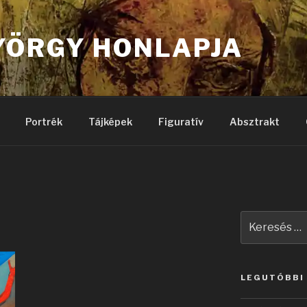
YÖRGY HONLAPJA
Portrék
Tájképek
Figuratív
Absztrakt
Keresés
a
következő
kifejezésre:
LEGUTÓBBI