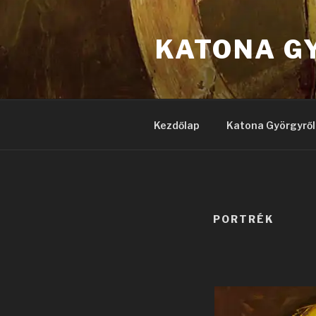
Tartalomhoz
KATONA G
Kezdőlap
Katona Györgyről
PORTRÉK