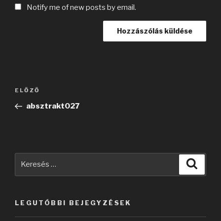
Notify me of new posts by email.
Bejegyzés
Korábbi
ELŐZŐ
navigáció
bejegyzés
absztrakt027
Keresés
Keres
a
következő
kifejezésre:
LEGUTÓBBI BEJEGYZÉSEK