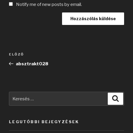
Notify me of new posts by email.
Bejegyzés
Korábbi
ELŐZŐ
navigáció
bejegyzés
absztrakt028
Keresés
Keres
a
következő
kifejezésre:
LEGUTÓBBI BEJEGYZÉSEK