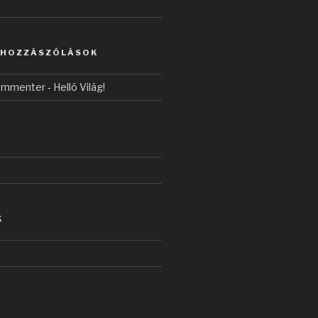
 HOZZÁSZÓLÁSOK
ommenter
-
Helló Világ!
K