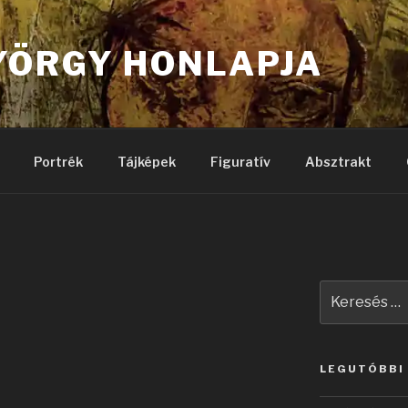
YÖRGY HONLAPJA
Portrék
Tájképek
Figuratív
Absztrakt
Keresés
a
következő
kifejezésre:
LEGUTÓBBI