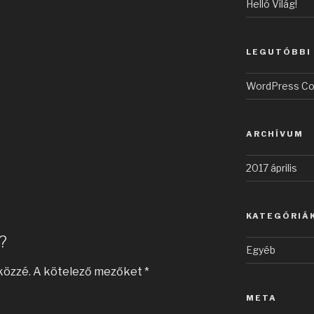
Helló Világ!
LEGUTÓBBI
WordPress C
ARCHÍVUM
2017 április
KATEGÓRIÁ
?
Egyéb
közzé.
A kötelező mezőket
*
META