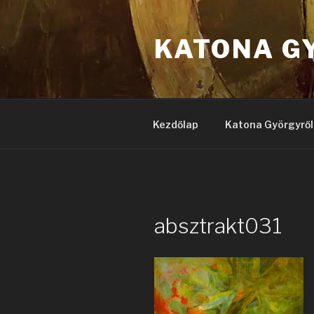
Tartalomhoz
KATONA G
Kezdőlap
Katona Györgyről
absztrakt031