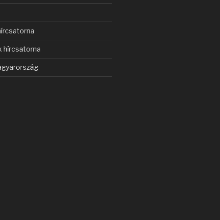
s
írcsatorna
 hírcsatorna
gyarország