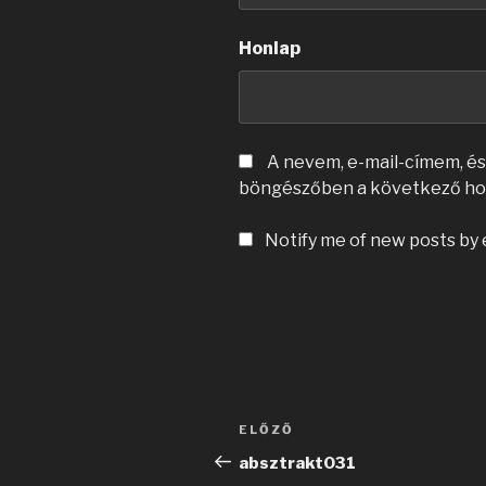
Honlap
A nevem, e-mail-címem, é
böngészőben a következő ho
Notify me of new posts by 
Bejegyzés
Korábbi
ELŐZŐ
navigáció
bejegyzés
absztrakt031