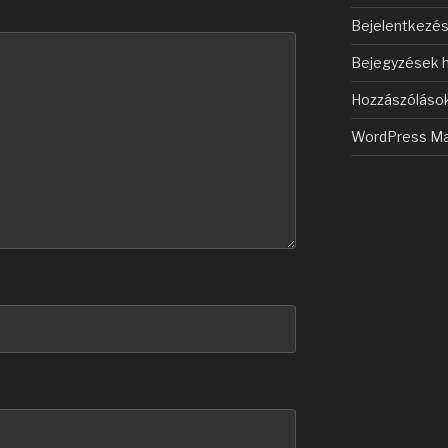
Bejelentkezé
Bejegyzések h
Hozzászólások
WordPress Ma