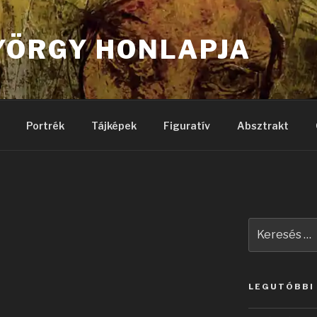
YÖRGY HONLAPJA
Portrék
Tájképek
Figuratív
Absztrakt
Keresés
a
következő
kifejezésre:
LEGUTÓBBI