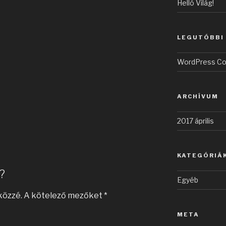
Helló Világ!
LEGUTÓBBI
WordPress C
ARCHÍVUM
2017 április
KATEGÓRIÁ
?
Egyéb
közzé.
A kötelező mezőket
*
META