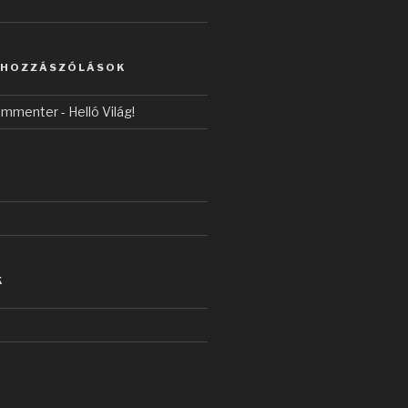
 HOZZÁSZÓLÁSOK
ommenter
-
Helló Világ!
K