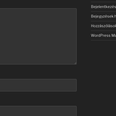
Bejelentkezé
Bejegyzések h
Hozzászólások
WordPress Ma