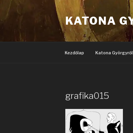
Tartalomhoz
KATONA G
Kezdőlap
Katona Györgyről
grafika015