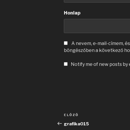
Honlap
A nevem, e-mail-címem, é
böngészőben a következő ho
Notify me of new posts by 
Bejegyzés
Korábbi
ELŐZŐ
navigáció
bejegyzés
grafika015