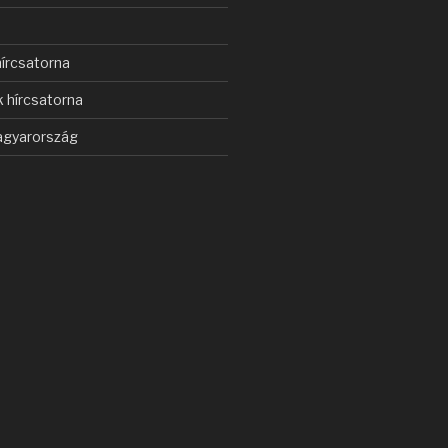
s
írcsatorna
 hírcsatorna
gyarország