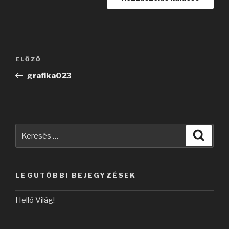
Bejegyzés
Korábbi
ELŐZŐ
navigáció
bejegyzés
grafika023
Keresés
Keres
a
következő
kifejezésre:
LEGUTÓBBI BEJEGYZÉSEK
Helló Világ!