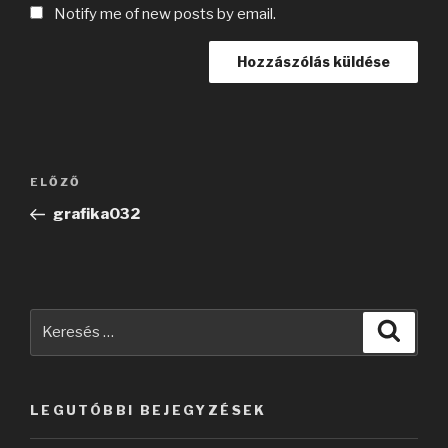
Notify me of new posts by email.
Bejegyzés
Korábbi
ELŐZŐ
navigáció
bejegyzés
grafika032
Keresés
Keres
a
következő
kifejezésre:
LEGUTÓBBI BEJEGYZÉSEK