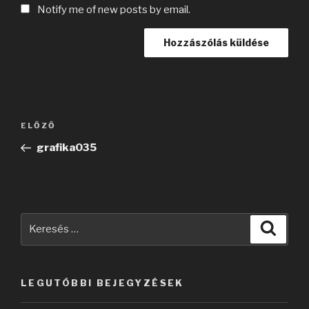
Notify me of new posts by email.
Bejegyzés
Korábbi
ELŐZŐ
navigáció
bejegyzés
grafika035
Keresés
Keres
a
következő
kifejezésre:
LEGUTÓBBI BEJEGYZÉSEK