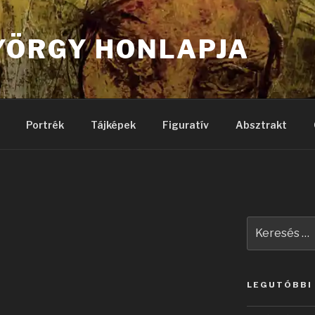
YÖRGY HONLAPJA
Portrék
Tájképek
Figuratív
Absztrakt
Keresés
a
következő
kifejezésre:
LEGUTÓBBI