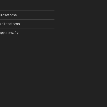
s
írcsatorna
 hírcsatorna
gyarország