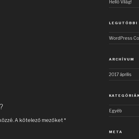
Helló Világ!
LEGUTÓBBI
WordPress C
ARCHÍVUM
2017 április
KATEGÓRIÁ
?
Egyéb
közzé.
A kötelező mezőket
*
META