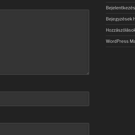
Bejelentkezé
Bejegyzések h
Hozzászólások
WordPress Ma