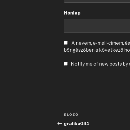
Honlap
A nevem, e-mail-címem, é
böngészőben a következő ho
Notify me of new posts by 
Bejegyzés
Korábbi
ELŐZŐ
navigáció
bejegyzés
grafika041