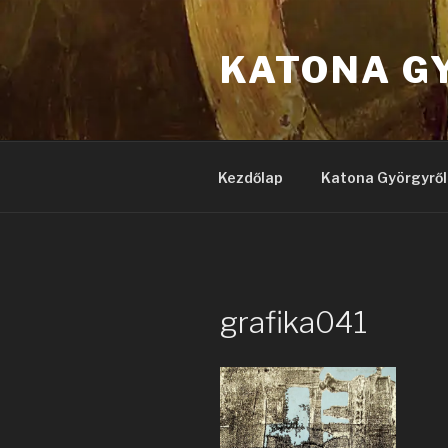
Tartalomhoz
KATONA G
Kezdőlap
Katona Györgyről
grafika041