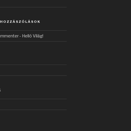
 HOZZÁSZÓLÁSOK
ommenter
-
Helló Világ!
K