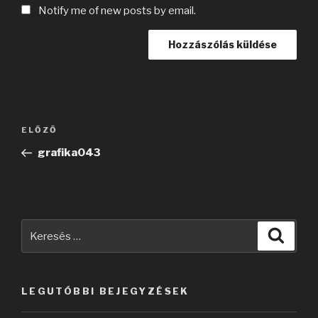
Notify me of new posts by email.
Bejegyzés
Korábbi
ELŐZŐ
navigáció
bejegyzés
grafika043
Keresés
Keres
a
következő
kifejezésre:
LEGUTÓBBI BEJEGYZÉSEK