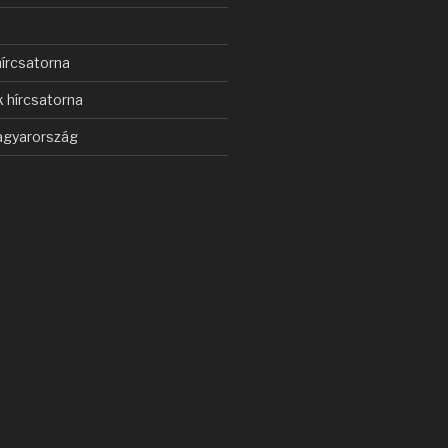
s
írcsatorna
 hírcsatorna
gyarország