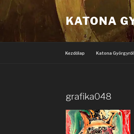
Tartalomhoz
KATONA G
Kezdőlap
Katona Györgyről
grafika048