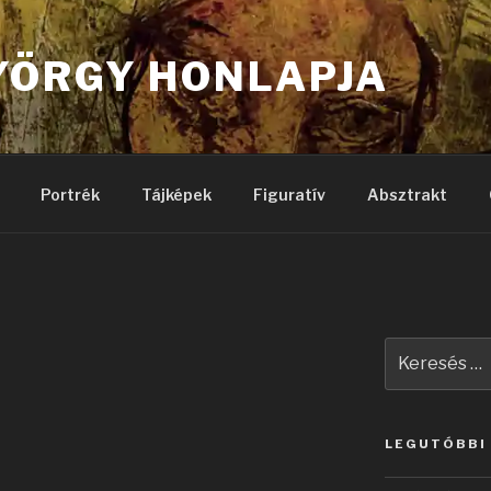
YÖRGY HONLAPJA
Portrék
Tájképek
Figuratív
Absztrakt
Keresés
a
következő
kifejezésre:
LEGUTÓBBI