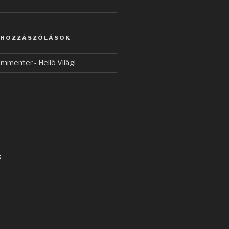
 HOZZÁSZÓLÁSOK
ommenter
-
Helló Világ!
K