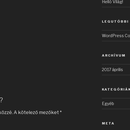
Helló Világ!
LEGUTÓBBI
WordPress C
ARCHÍVUM
2017 április
KATEGÓRIÁ
?
Egyéb
közzé.
A kötelező mezőket
*
META