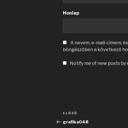
Honlap
A nevem, e-mail-címem, é
böngészőben a következő ho
Notify me of new posts by 
Bejegyzés
Korábbi
ELŐZŐ
navigáció
bejegyzés
grafika048