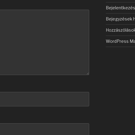
Bejelentkezé
Bejegyzések h
Hozzászólások
WordPress Ma