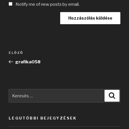
Notify me of new posts by email.
Bejegyzés
Korábbi
ELŐZŐ
navigáció
bejegyzés
grafika058
Keresés
Keres
a
következő
kifejezésre:
LEGUTÓBBI BEJEGYZÉSEK