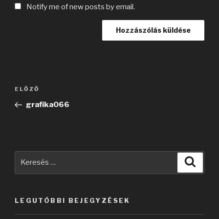
Notify me of new posts by email.
Bejegyzés
Korábbi
ELŐZŐ
navigáció
bejegyzés
grafika066
Keresés
Keres
a
következő
kifejezésre:
LEGUTÓBBI BEJEGYZÉSEK