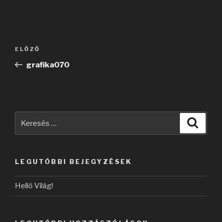
Bejegyzés
Korábbi
ELŐZŐ
navigáció
bejegyzés
grafika070
Keresés
Keres
a
következő
kifejezésre:
LEGUTÓBBI BEJEGYZÉSEK
Helló Világ!