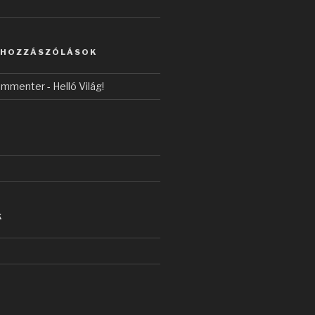
 HOZZÁSZÓLÁSOK
ommenter
-
Helló Világ!
K