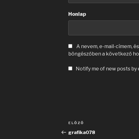
Honlap
A nevem, e-mail-címem, é
böngészőben a következő ho
Notify me of new posts by 
Bejegyzés
Korábbi
ELŐZŐ
navigáció
bejegyzés
grafika078