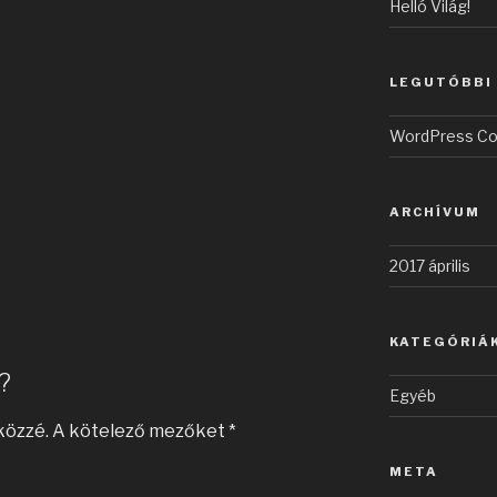
Helló Világ!
LEGUTÓBBI
WordPress C
ARCHÍVUM
2017 április
KATEGÓRIÁ
?
Egyéb
közzé.
A kötelező mezőket
*
META