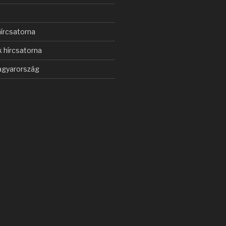
s
írcsatorna
 hírcsatorna
gyarország