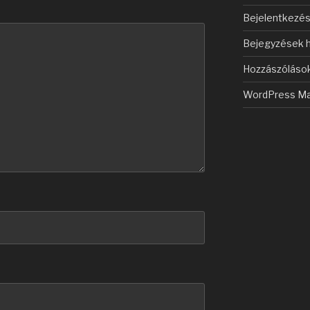
Bejelentkezé
Bejegyzések h
Hozzászólások
WordPress Ma