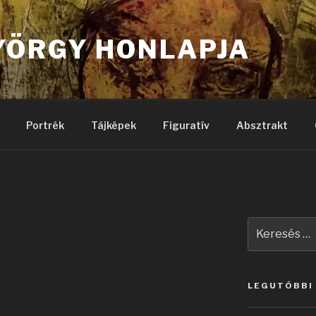
YÖRGY HONLAPJA
Portrék
Tájképek
Figuratív
Absztrakt
Keresés
a
következő
kifejezésre:
LEGUTÓBBI