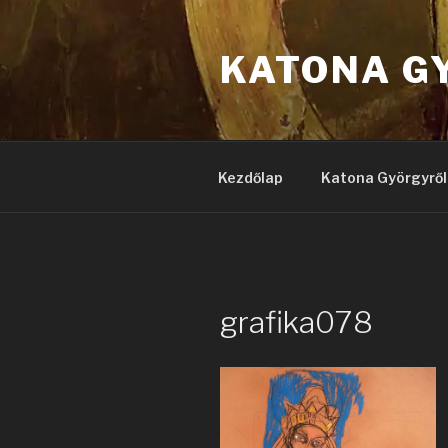
Tartalomhoz
KATONA G
Kezdőlap
Katona Györgyről
grafika078