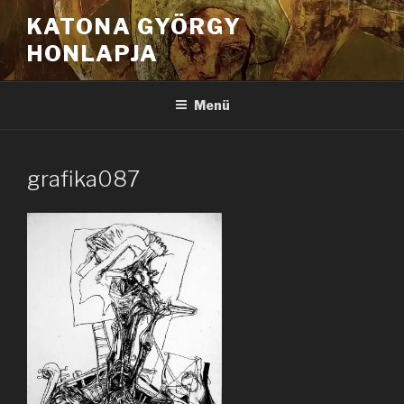
Tartalomhoz
KATONA GYÖRGY
HONLAPJA
Menü
grafika087