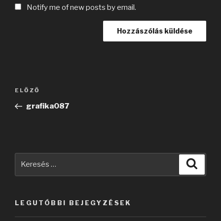
Notify me of new posts by email.
Bejegyzés
Korábbi
ELŐZŐ
navigáció
bejegyzés
grafika087
Keresés
Keres
a
következő
kifejezésre:
LEGUTÓBBI BEJEGYZÉSEK