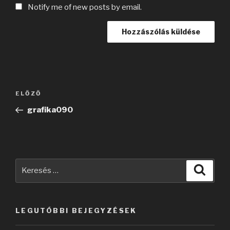
Notify me of new posts by email.
Bejegyzés
Korábbi
ELŐZŐ
navigáció
bejegyzés
grafika090
Keresés
Keres
a
következő
kifejezésre:
LEGUTÓBBI BEJEGYZÉSEK