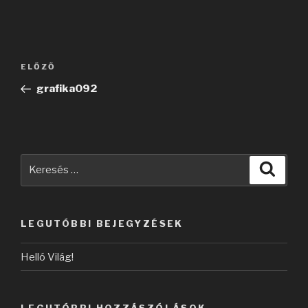
Bejegyzés
Korábbi
ELŐZŐ
navigáció
bejegyzés
grafika092
Keresés
Keres
a
következő
kifejezésre:
LEGUTÓBBI BEJEGYZÉSEK
Helló Világ!