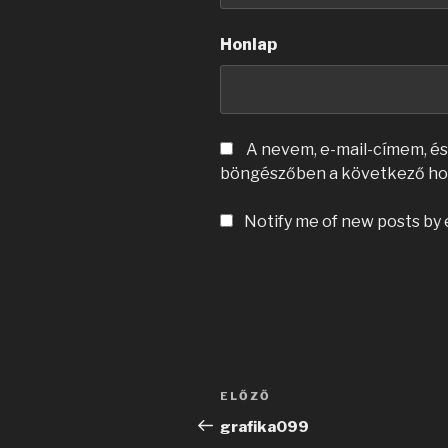
Honlap
A nevem, e-mail-címem, é
böngészőben a következő ho
Notify me of new posts by 
Bejegyzés
Korábbi
ELŐZŐ
navigáció
bejegyzés
grafika099