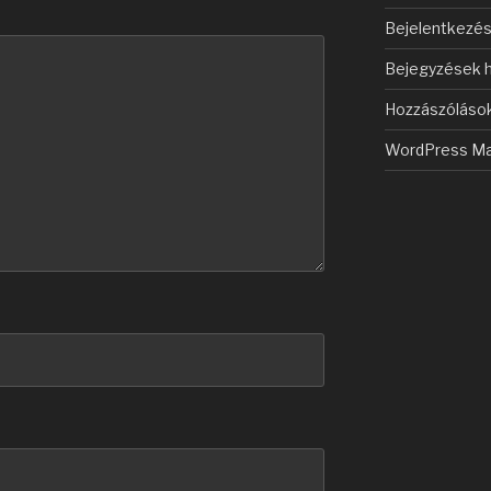
Bejelentkezé
Bejegyzések h
Hozzászólások
WordPress Ma