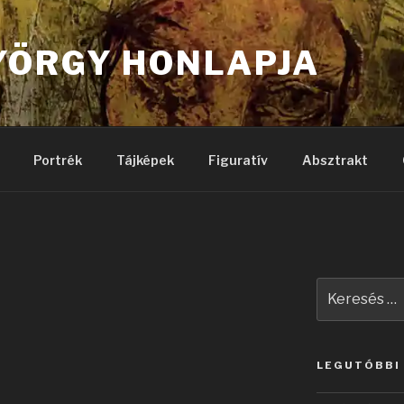
YÖRGY HONLAPJA
Portrék
Tájképek
Figuratív
Absztrakt
Keresés
a
következő
kifejezésre:
LEGUTÓBBI