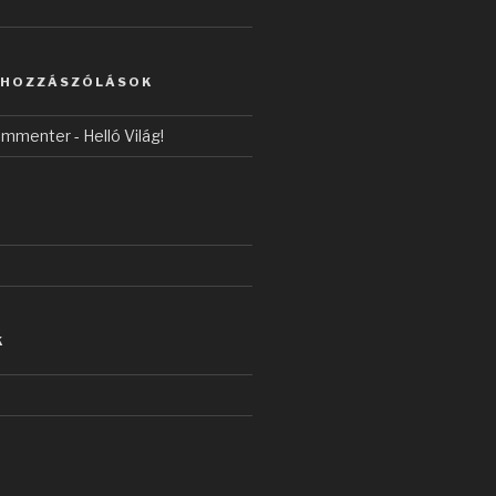
 HOZZÁSZÓLÁSOK
ommenter
-
Helló Világ!
K