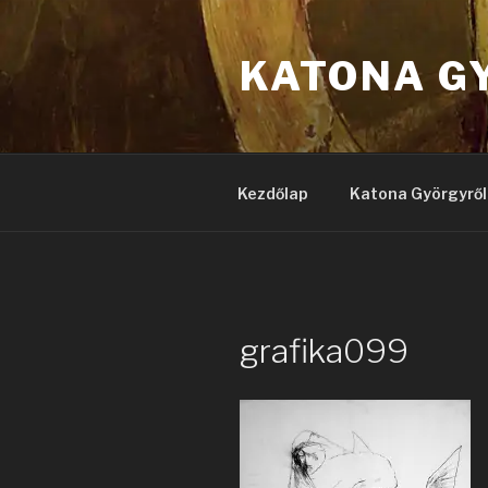
Tartalomhoz
KATONA G
Kezdőlap
Katona Györgyről
grafika099