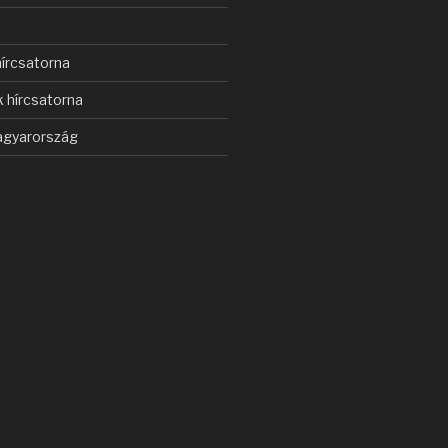
s
írcsatorna
 hírcsatorna
gyarország