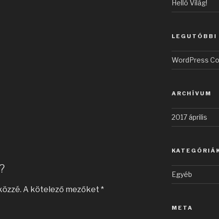
Helló Világ!
LEGUTÓBBI
WordPress C
ARCHÍVUM
2017 április
KATEGÓRIÁ
?
Egyéb
közzé.
A kötelező mezőket
*
META