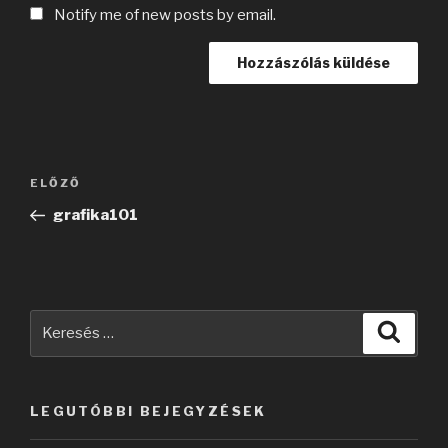
Notify me of new posts by email.
Bejegyzés
Korábbi
ELŐZŐ
navigáció
bejegyzés
grafika101
Keresés
Keres
a
következő
kifejezésre:
LEGUTÓBBI BEJEGYZÉSEK