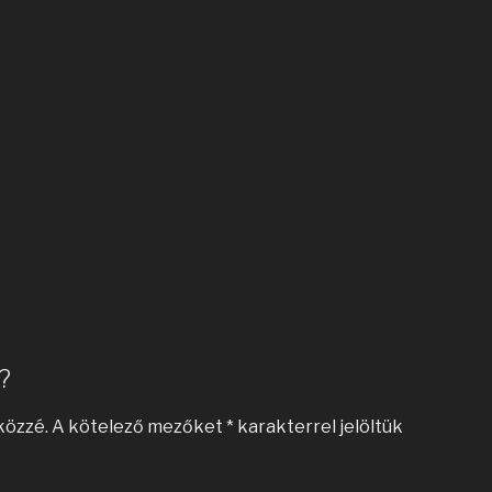
?
közzé.
A kötelező mezőket
*
karakterrel jelöltük