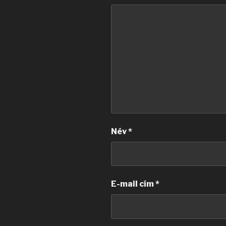
Név
*
E-mail cím
*