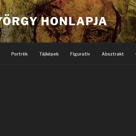
YÖRGY HONLAPJA
Portrék
Tájképek
Figuratív
Absztrakt