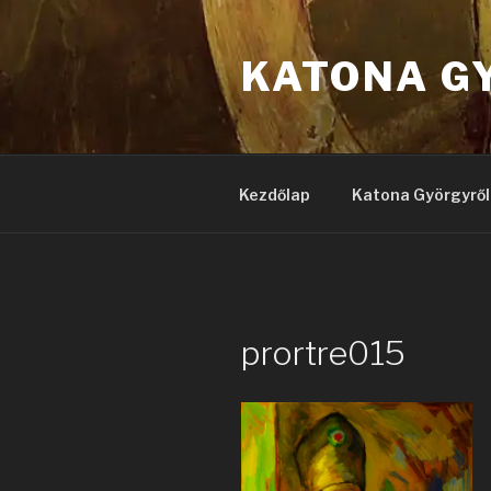
Tartalomhoz
KATONA G
Kezdőlap
Katona Györgyről
prortre015