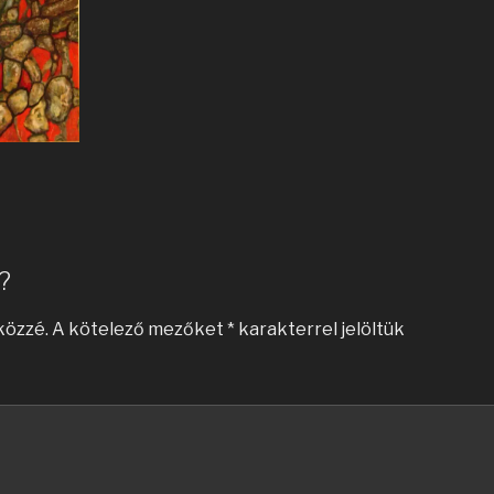
?
közzé.
A kötelező mezőket
*
karakterrel jelöltük