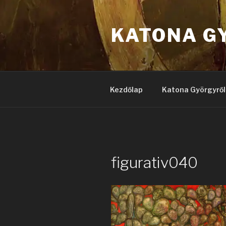
Tartalomhoz
KATONA G
Kezdőlap
Katona Györgyről
figurativ040